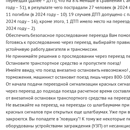
переездах (далее – ДТП), что на 8% меньше в сравнении с
году – 51), в результате чего пострадали 27 человек (в 2024 
11 погибли (в 2024 году – 10). 19 случаев ДТП допущено 
2024 году – 16), кроме этого, 1 ДТП имело место на перее
2024 году – 2).
Обеспечить безопасное проследование переезда Вам помо
Готовясь к проследованию через переезд, выбирайте прави
устойчивую работу двигателя и трансмиссии.
Не принимайте решения о проследовании через переезд п
Остановите транспортное средство и пропустите поезд!
Имейте ввиду, что поезд внезапно остановить невозможно
торможения, машинист остановит поезд лишь через 800-10
От начала подачи переездной сигнализации красных сигна
через переезд до подхода поезда расчетное время составля
от внезапной остановки транспортного средства на переезд
Не въезжайте на переезд, на переезды со шлагбаумами пр
красных сигналов при открытых еще шлагбаумах. Уже при 
закроются. Вы попадете в "ловушку"! К тому же некоторые
оборудованы устройствами заграждения (УЗП) от несанкци